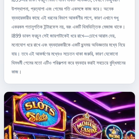
উপস্থাপনা, প্রত্যাশা এবং গেমের গতি একসঙ্গে কাজ করে। অনেক
ব্যবহারকারীর কাছে এই ধরনের বিভাগ আকর্ষণীয় লাগে, কারণ এখানে শুধু
একরকম গতানুগতিক ইন্টারফেস নয়, বরং একটি থিমভিত্তিক মেজাজ থাকে।
l899 ডাবল ফরচুন সেই জায়গাটাকেই ধরে রাখে—চোখে আরাম দেয়,
মনোযোগ ধরে রাখে এবং ব্যবহারকারীকে একটি ছন্দময় অভিজ্ঞতার মধ্যে নিয়ে
যায়। তবে এই আকর্ষণের মধ্যেও সচেতন থাকা জরুরি, কারণ যেকোনো
থিমধর্মী গেমের মতো এটিও পরিকল্পনা করে ব্যবহার করাই সবচেয়ে বুদ্ধিমানের
কাজ।