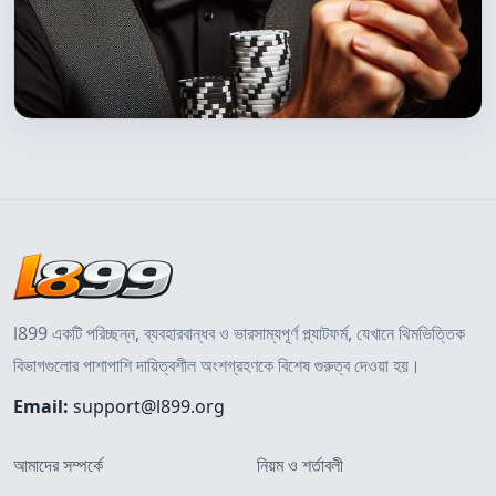
l899 একটি পরিচ্ছন্ন, ব্যবহারবান্ধব ও ভারসাম্যপূর্ণ প্ল্যাটফর্ম, যেখানে থিমভিত্তিক
বিভাগগুলোর পাশাপাশি দায়িত্বশীল অংশগ্রহণকে বিশেষ গুরুত্ব দেওয়া হয়।
Email:
support@l899.org
আমাদের সম্পর্কে
নিয়ম ও শর্তাবলী