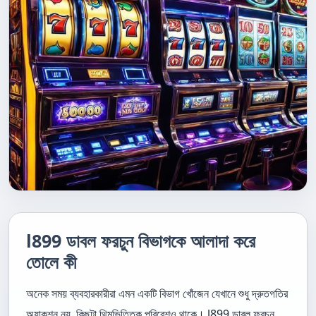
l899 ডাবল ফরচুন বিভাগকে আলাদা করে
তোলে কী
অনেক সময় ব্যবহারকারীরা এমন একটি বিভাগ খোঁজেন যেখানে শুধু দ্রুতগতির
অ্যাকশন নয়, কিছুটা থিমভিত্তিক পরিবেশও থাকে। l899 ডাবল ফরচুন