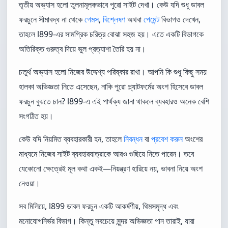
তৃতীয় অভ্যাস হলো তুলনামূলকভাবে পুরো সাইট দেখা। কেউ যদি শুধু ডাবল
ফরচুনে সীমাবদ্ধ না থেকে
গেমস
,
বিশ্লেষণ
অথবা
পেমেন্ট
বিভাগও দেখেন,
তাহলে l899-এর সামগ্রিক চরিত্র বোঝা সহজ হয়। এতে একটি বিভাগকে
অতিরিক্ত গুরুত্ব দিয়ে ভুল প্রত্যাশা তৈরি হয় না।
চতুর্থ অভ্যাস হলো নিজের উদ্দেশ্য পরিষ্কার রাখা। আপনি কি শুধু কিছু সময়
হালকা অভিজ্ঞতা নিতে এসেছেন, নাকি পুরো প্ল্যাটফর্মের অংশ হিসেবে ডাবল
ফরচুন বুঝতে চান? l899-এ এই পার্থক্য জানা থাকলে ব্যবহারও অনেক বেশি
সংগঠিত হয়।
কেউ যদি নিয়মিত ব্যবহারকারী হন, তাহলে
নিবন্ধন
বা
প্রবেশ করুন
অংশের
মাধ্যমে নিজের সাইট ব্যবহারযাত্রাকে আরও গুছিয়ে নিতে পারেন। তবে
যেকোনো ক্ষেত্রেই মূল কথা একই—নিয়ন্ত্রণ হারিয়ে নয়, ভাবনা নিয়ে অংশ
নেওয়া।
সব মিলিয়ে, l899 ডাবল ফরচুন একটি আকর্ষণীয়, থিমসমৃদ্ধ এবং
মনোযোগনির্ভর বিভাগ। কিন্তু সবচেয়ে সুন্দর অভিজ্ঞতা পান তারাই, যারা