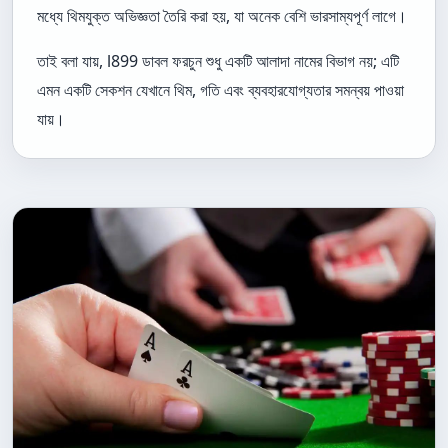
মধ্যে থিমযুক্ত অভিজ্ঞতা তৈরি করা হয়, যা অনেক বেশি ভারসাম্যপূর্ণ লাগে।
তাই বলা যায়, l899 ডাবল ফরচুন শুধু একটি আলাদা নামের বিভাগ নয়; এটি
এমন একটি সেকশন যেখানে থিম, গতি এবং ব্যবহারযোগ্যতার সমন্বয় পাওয়া
যায়।