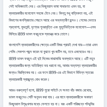
সেই অভিজ্ঞতাই দেয়। এর ভিজ্যুয়াল ভাষা সাধারণত এমন হয়, যা
ব্যবহারকারীর মনোযোগ সহজে টেনে নেয়। কিন্তু শুধু বাহ্যিকতা নয়, এই
বিভাগের জনপ্রিয়তার পেছনে আছে এর অভ্যন্তরীণ ছন্দও। গেমের ভেতরে
প্রত্যাশা, মুভমেন্ট, দৃশ্যের পুনরাবৃত্তি এবং মুহূর্তভিত্তিক মনোযোগ—এসব
মিলিয়ে l899 ডাবল ফরচুনকে স্বতন্ত্র করে তোলে।
বাংলাদেশি ব্যবহারকারীদের ক্ষেত্রে একটি বিষয় প্রায়ই দেখা যায়—তারা এমন
গেমিং সেকশন পছন্দ করেন যা বুঝতে খুব জটিল নয়, তবে একঘেয়েও নয়।
l899 ডাবল ফরচুন এই দুই দিকের মাঝামাঝি অবস্থানে আছে। এটি নতুন
ব্যবহারকারীর জন্য অতিরিক্ত ভয় ধরানো নয়, আবার অভ্যস্ত ব্যবহারকারীর
জন্যও বিরক্তিকর নয়। এর ফলে l899-এর এই বিভাগে বিভিন্ন স্তরের
ব্যবহারকারী স্বাচ্ছন্দ্য বোধ করেন।
আরও গুরুত্বপূর্ণ হলো, l899 পুরো সাইটে যে সংযত ধাঁচ বজায় রেখেছে,
ডাবল ফরচুনেও সেটি অনুভব করা যায়। এর মানে ব্যবহারকারীকে অকারণ
ভিজ্যুয়াল বিশৃঙ্খলার মধ্যে ফেলতে হয় না। বরং একটি পরিচ্ছন্ন পটভূমির