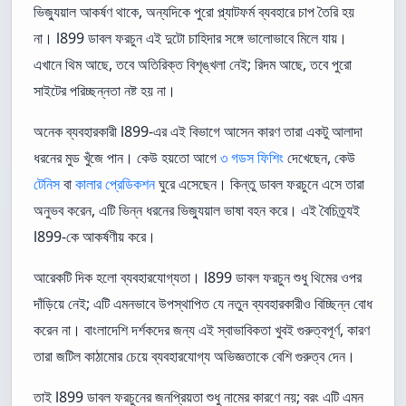
ভিজ্যুয়াল আকর্ষণ থাকে, অন্যদিকে পুরো প্ল্যাটফর্ম ব্যবহারে চাপ তৈরি হয়
না। l899 ডাবল ফরচুন এই দুটো চাহিদার সঙ্গে ভালোভাবে মিলে যায়।
এখানে থিম আছে, তবে অতিরিক্ত বিশৃঙ্খলা নেই; রিদম আছে, তবে পুরো
সাইটের পরিচ্ছন্নতা নষ্ট হয় না।
অনেক ব্যবহারকারী l899-এর এই বিভাগে আসেন কারণ তারা একটু আলাদা
ধরনের মুড খুঁজে পান। কেউ হয়তো আগে
৩ গডস ফিশিং
দেখেছেন, কেউ
টেনিস
বা
কালার প্রেডিকশন
ঘুরে এসেছেন। কিন্তু ডাবল ফরচুনে এসে তারা
অনুভব করেন, এটি ভিন্ন ধরনের ভিজ্যুয়াল ভাষা বহন করে। এই বৈচিত্র্যই
l899-কে আকর্ষণীয় করে।
আরেকটি দিক হলো ব্যবহারযোগ্যতা। l899 ডাবল ফরচুন শুধু থিমের ওপর
দাঁড়িয়ে নেই; এটি এমনভাবে উপস্থাপিত যে নতুন ব্যবহারকারীও বিচ্ছিন্ন বোধ
করেন না। বাংলাদেশি দর্শকদের জন্য এই স্বাভাবিকতা খুবই গুরুত্বপূর্ণ, কারণ
তারা জটিল কাঠামোর চেয়ে ব্যবহারযোগ্য অভিজ্ঞতাকে বেশি গুরুত্ব দেন।
তাই l899 ডাবল ফরচুনের জনপ্রিয়তা শুধু নামের কারণে নয়; বরং এটি এমন