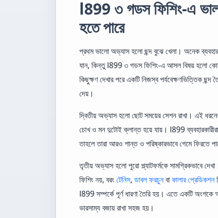
l899 ৩ গডস ফিশিং-এ ভাল
হতে পারে
প্রথম ভালো অভ্যাস হলো ছন্দ বুঝে খেলা। অনেক ব্যবহারকার
যান, কিন্তু l899 ৩ গডস ফিশিং-এ আসল বিষয় হলো কো
কিছুক্ষণ দেখার পরে একটি নিজস্ব পর্যবেক্ষণভিত্তিক ছন্দ ত
দেয়।
দ্বিতীয় অভ্যাস হলো ছোট সময়ের সেশন রাখা। এই ধরনের 
চোখ ও মন দুটোই ক্লান্ত হয়ে যায়। l899 ব্যবহারকারীরা 
তাহলে তারা আরও শান্ত ও পরিষ্কারভাবে গেমে ফিরতে প
তৃতীয় অভ্যাস হলো পুরো প্ল্যাটফর্মকে সামগ্রিকভাবে দে
ফিশিং নয়, বরং
টেনিস
,
ডাবল ফরচুন
বা
কালার প্রেডিকশন
ব
l899 সম্পর্কে পূর্ণ ধারণা তৈরি হয়। এতে একটি অংশকে অত
ভারসাম্য বজায় রাখা সহজ হয়।