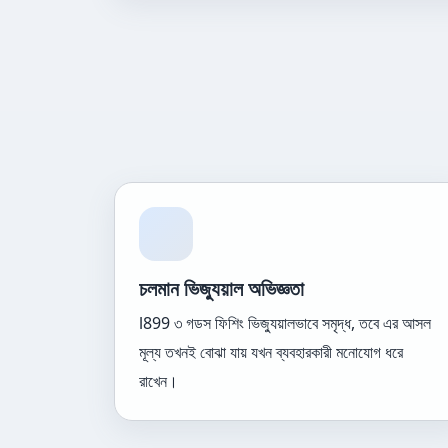
চলমান ভিজ্যুয়াল অভিজ্ঞতা
l899 ৩ গডস ফিশিং ভিজ্যুয়ালভাবে সমৃদ্ধ, তবে এর আসল
মূল্য তখনই বোঝা যায় যখন ব্যবহারকারী মনোযোগ ধরে
রাখেন।