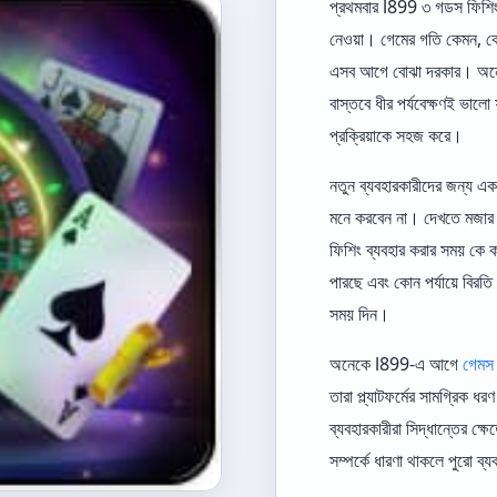
প্রথমবার l899 ৩ গডস ফিশিং 
নেওয়া। গেমের গতি কেমন, 
এসব আগে বোঝা দরকার। অনেক
বাস্তবে ধীর পর্যবেক্ষণই ভা
প্রক্রিয়াকে সহজ করে।
নতুন ব্যবহারকারীদের জন্য এ
মনে করবেন না। দেখতে মজার
ফিশিং ব্যবহার করার সময় কে ক
পারছে এবং কোন পর্যায়ে বিরতি
সময় দিন।
অনেকে l899-এ আগে
গেমস
তারা প্ল্যাটফর্মের সামগ্রিক 
ব্যবহারকারীরা সিদ্ধান্তের ক
সম্পর্কে ধারণা থাকলে পুরো ব