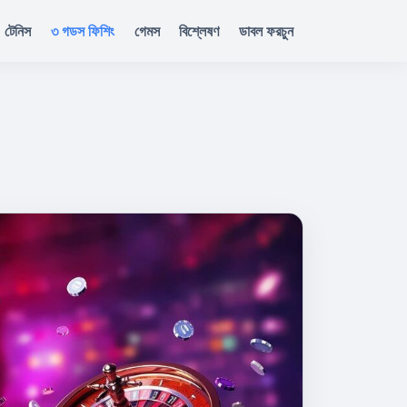
টেনিস
৩ গডস ফিশিং
গেমস
বিশ্লেষণ
ডাবল ফরচুন