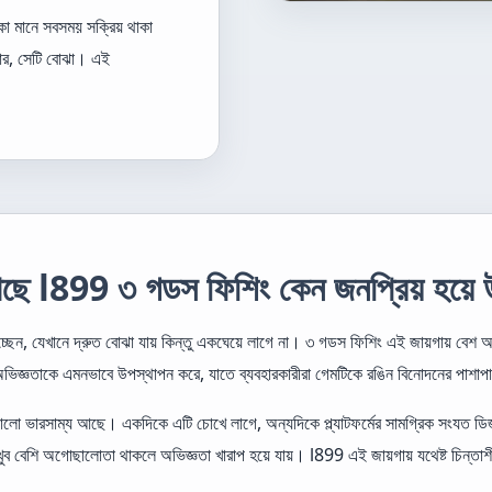
 মানে সবসময় সক্রিয় থাকা
ার, সেটি বোঝা। এই
 কাছে l899 ৩ গডস ফিশিং কেন জনপ্রিয় হয়ে
্ছেন, যেখানে দ্রুত বোঝা যায় কিন্তু একঘেয়ে লাগে না। ৩ গডস ফিশিং এই জায়গায় বেশ আল
িজ্ঞতাকে এমনভাবে উপস্থাপন করে, যাতে ব্যবহারকারীরা গেমটিকে রঙিন বিনোদনের পাশাপ
ভারসাম্য আছে। একদিকে এটি চোখে লাগে, অন্যদিকে প্ল্যাটফর্মের সামগ্রিক সংযত ডিজ
রিনে খুব বেশি অগোছালোতা থাকলে অভিজ্ঞতা খারাপ হয়ে যায়। l899 এই জায়গায় যথেষ্ট চিন্ত