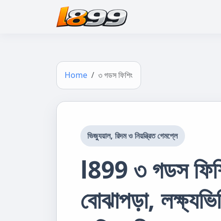
Home
৩ গডস ফিশিং
ভিজ্যুয়াল, রিদম ও নিয়ন্ত্রিত গেমপ্লে
l899 ৩ গডস ফিশি
বোঝাপড়া, লক্ষ্যভি