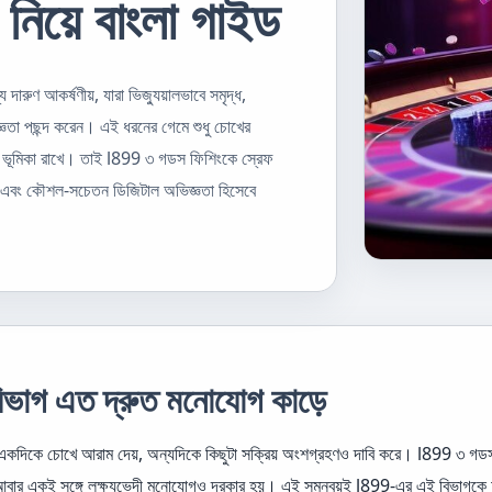
র নিয়ে বাংলা গাইড
ারুণ আকর্ষণীয়, যারা ভিজ্যুয়ালভাবে সমৃদ্ধ,
ঞতা পছন্দ করেন। এই ধরনের গেমে শুধু চোখের
ও বড় ভূমিকা রাখে। তাই l899 ৩ গডস ফিশিংকে স্রেফ
ময় এবং কৌশল-সচেতন ডিজিটাল অভিজ্ঞতা হিসেবে
ভাগ এত দ্রুত মনোযোগ কাড়ে
 একদিকে চোখে আরাম দেয়, অন্যদিকে কিছুটা সক্রিয় অংশগ্রহণও দাবি করে। l899 ৩ গডস
ে, আবার একই সঙ্গে লক্ষ্যভেদী মনোযোগও দরকার হয়। এই সমন্বয়ই l899-এর এই বিভাগ