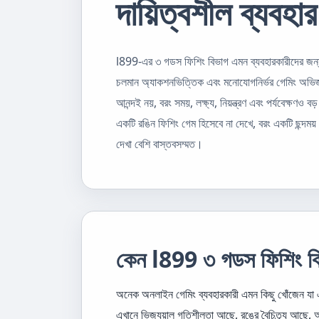
দায়িত্বশীল ব্যবহা
l899-এর ৩ গডস ফিশিং বিভাগ এমন ব্যবহারকারীদের জন্য দ
চলমান অ্যাকশনভিত্তিক এবং মনোযোগনির্ভর গেমিং অভিজ্
আনন্দই নয়, বরং সময়, লক্ষ্য, নিয়ন্ত্রণ এবং পর্যবেক্ষণ
একটি রঙিন ফিশিং গেম হিসেবে না দেখে, বরং একটি ছন্দ
দেখা বেশি বাস্তবসম্মত।
কেন l899 ৩ গডস ফিশিং বি
অনেক অনলাইন গেমিং ব্যবহারকারী এমন কিছু খোঁজেন যা
এখানে ভিজ্যুয়াল গতিশীলতা আছে, রঙের বৈচিত্র্য আছ