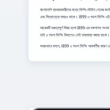
বাংলাদেশি ব্যবহারকারীদের মধ্যে ফিশিং-স্টাইল গেমের 
এবং সিদ্ধান্তের সময়ও থাকে। l899 ৩ গডস ফিশিং এই ধর
আরেকটি গুরুত্বপূর্ণ বিষয় হলো l899-এর নকশাগত সংযম। ফি
তাই ৩ গডস ফিশিং বিভাগেও সেই ভারসাম্য বজায় থাকে। এর
সহজভাবে বললে, l899 ৩ গডস ফিশিং আকর্ষণীয় কারণ এটি 