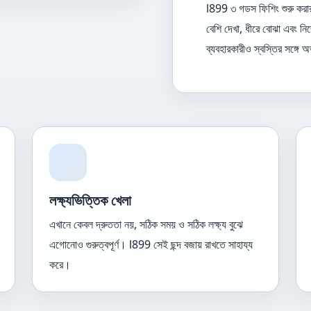
l899 ৩ গডস ফিশিং শুরু করার
বেশি দেখা, ধীরে বোঝা এবং ন
ব্যবহারকারীও স্বস্তির সঙ্গে
লক্ষ্যভিত্তিক খেলা
এখানে কেবল দ্রুততা নয়, সঠিক সময় ও সঠিক লক্ষ্য বুঝে
এগোনোও গুরুত্বপূর্ণ। l899 সেই ছন্দ বজায় রাখতে সাহায্য
করে।