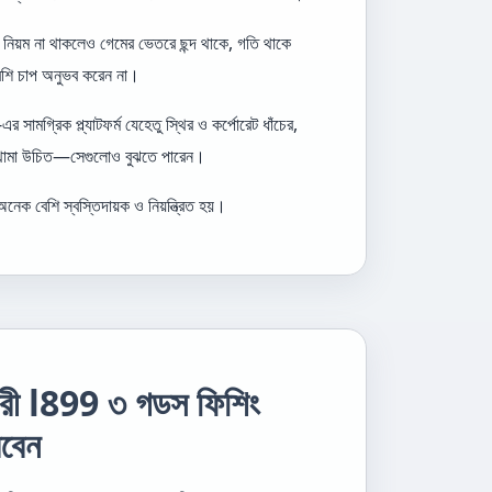
 নিয়ম না থাকলেও গেমের ভেতরে ছন্দ থাকে, গতি থাকে
বেশি চাপ অনুভব করেন না।
মগ্রিক প্ল্যাটফর্ম যেহেতু স্থির ও কর্পোরেট ধাঁচের,
খন থামা উচিত—সেগুলোও বুঝতে পারেন।
েক বেশি স্বস্তিদায়ক ও নিয়ন্ত্রিত হয়।
কারী l899 ৩ গডস ফিশিং
রবেন